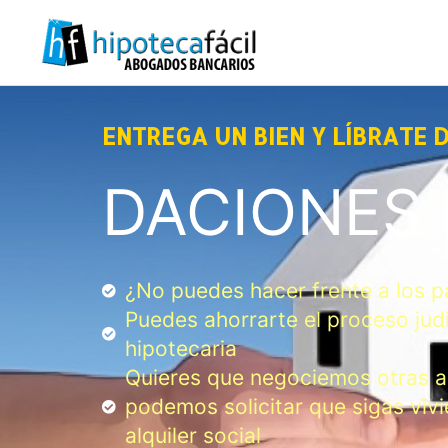
ENTREGA UN BIEN Y LÍBRATE 
DACIONES 
¿No puedes hacer frente a los p
Puedes ahorrarte el proceso judi
hipotecaria
Quieres que negociemos otras al
podemos solicitar que sigas viv
alquiler social