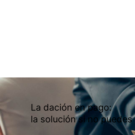
La dación en pago:
la solución si no puedes