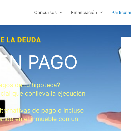
Concursos
Financiación
Particula
DE LA DEUDA
EN PAGO
agos de tu hipoteca?
cial que conlleva la ejecución
ternativas de pago o incluso
iendo en el inmueble con un