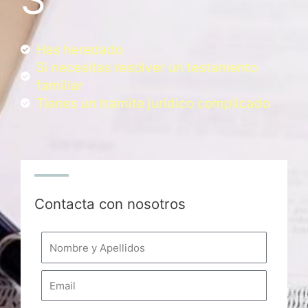
Has heredado
Si necesitas resolver un testamento
familiar
Tienes un tramite jurídico complicado
Contacta con nosotros
N
o
m
E
b
m