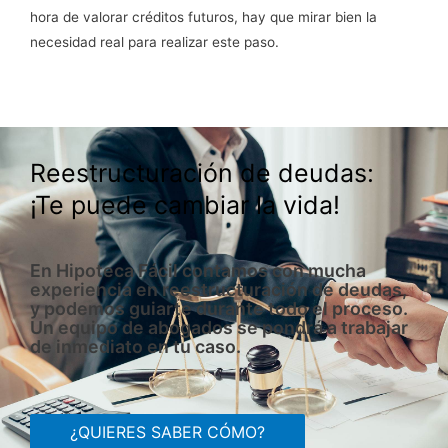
hora de valorar créditos futuros, hay que mirar bien la
necesidad real para realizar este paso.
Reestructuración de deudas:
¡Te puede cambiar la vida!
En Hipoteca Fácil contamos con mucha
experiencia en reestructuración de deudas,
y podemos guiarte durante todo el proceso.
Un equipo de abogados se pondrá a trabajar
de inmediato en tu caso.
¿QUIERES SABER CÓMO?