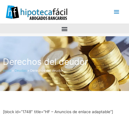
Men
princ
Derechos del deudor
Inicio
»
Deudas
»
Derechos del deudor
[block id=”1748″ title=”HF – Anuncios de enlace adaptable”]