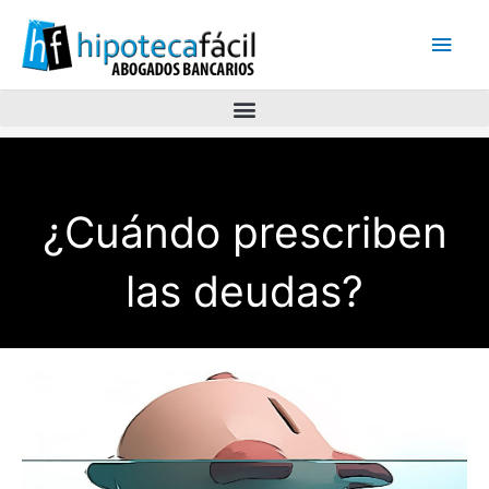
Men
princ
¿Cuándo prescriben
las deudas?